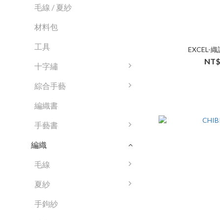
毛線 / 夏紗
材料包
工具
EXCEL-
NT$
十字繡
綜合手藝
編織書
手藝書
編織
毛線
夏紗
手鉤紗