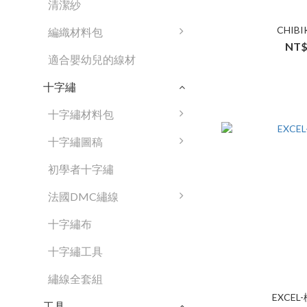
清潔紗
CHIBI
編織材料包
NT$
適合嬰幼兒的線材
十字繡
十字繡材料包
十字繡圖稿
初學者十字繡
法國DMC繡線
十字繡布
十字繡工具
繡線全套組
EXCEL
工具