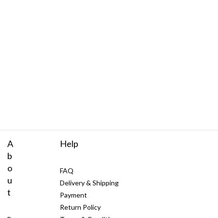
A
Help
b
o
FAQ
u
Delivery & Shipping
t
Payment
Return Policy