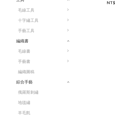
NT$
毛線工具
十字繡工具
手藝工具
編織書
毛線書
手藝書
編織圖稿
綜合手藝
俄羅斯刺繡
地毯繡
羊毛氈