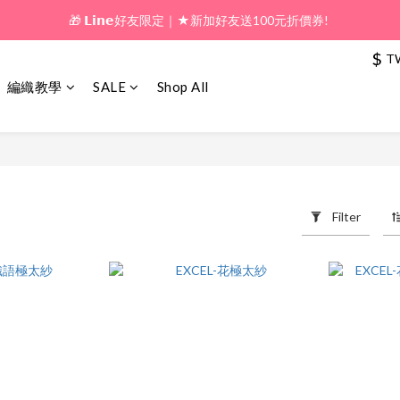
🎁 𝗟𝗶𝗻𝗲好友限定｜★新加好友送100元折價券! 
🎁 新好友購物金｜★加入新會員領券送100元!  
$
T
🎁 新好友購物金｜★加入新會員領券送100元!  
編織教學
SALE
Shop All
Filter
ducts