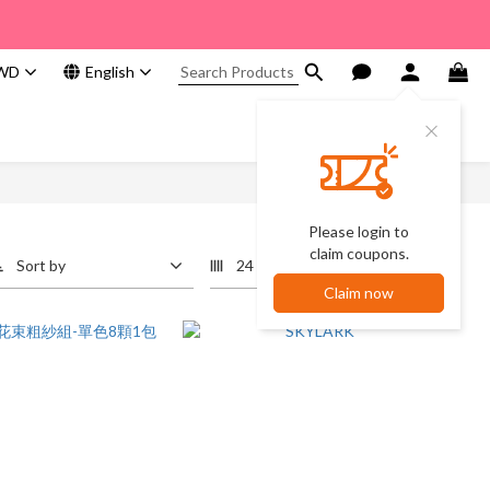
WD
English
Please login to
claim coupons.
Sort by
24 Items per page
Claim now