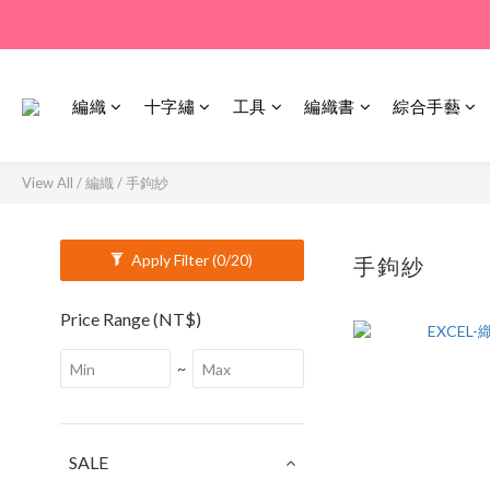
編織
十字繡
工具
編織書
綜合手藝
View All
/
編織
/
手鉤紗
Apply Filter
(0/20)
手鉤紗
12 pro
Price Range (NT$)
~
SALE