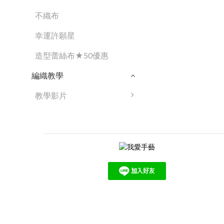
不織布
幸運許願星
造型蕾絲布★50優惠
編織教學
教學影片