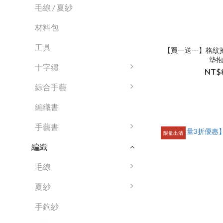
毛線 / 夏紗
材料包
工具
【買一送一】格紋抱
墊
十字繡
NT$
綜合手藝
編織書
手藝書
限量出清
編織
毛線
夏紗
手鉤紗