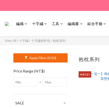
編織
十字繡
工具
編織書
綜合手藝
View All
/
十字繡
/
十字繡材料包
/
抱枕系列
Apply Filter
(0/20)
抱枕系列
6 pr
Price Range (NT$)
★買1送1
~
SALE