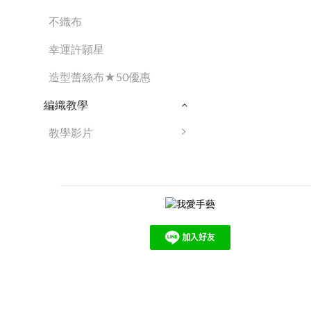
不織布
幸運許願星
造型蕾絲布★50優惠
編織教學
教學影片