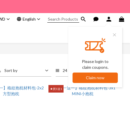
WD
English
Please login to
claim coupons.
Sort by
24 Items per page
Claim now
★買1送1