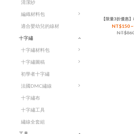
清潔紗
編織材料包
【限量3折優惠
NT$150 ~
適合嬰幼兒的線材
NT$86
十字繡
十字繡材料包
十字繡圖稿
初學者十字繡
法國DMC繡線
十字繡布
十字繡工具
繡線全套組
工具