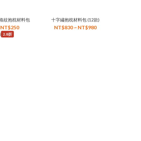
】格紋抱枕材料包
十字繡抱枕材料包 (12款)
 NT$250
NT$830 ~ NT$980
0
2.8折