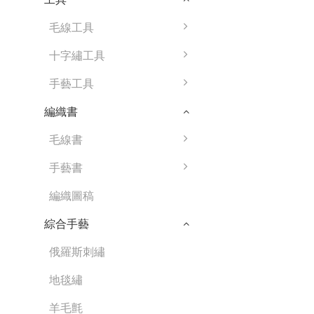
毛線工具
十字繡工具
手藝工具
編織書
毛線書
手藝書
編織圖稿
綜合手藝
俄羅斯刺繡
地毯繡
羊毛氈