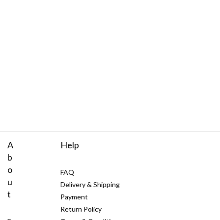
A
Help
b
o
FAQ
u
Delivery & Shipping
t
Payment
Return Policy