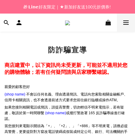
🎁 𝗟𝗶𝗻𝗲好友限定｜★新加好友送100元折價券! 
🎁 新好友購物金｜★加入新會員領券送100元!  
🎁 新好友購物金｜★加入新會員領券送100元!  
防詐騙宣導
商店建置中，以下資訊尚未受更新，可能並不適用於您
的購物體驗；若有任何疑問請與店家聯繫確認。
親愛的顧客您好
{shop name}
不會以任何名義、理由透過簡訊、電話向您索取相關金融帳戶、
信用卡相關資訊，也不會透過前述方式要求您前往銀行臨櫃或操作ATM。
如果您接到相關電話或簡訊，請提高警覺，切勿輕信不明來電指示，若有疑
慮，敬請於第一時間聯繫
{shop name}
或撥打警政署 165 反詐騙專線進行確
認。
當您接到來電顯示開頭為「+」、「+2」、」「+886」等不明來電，請務必提
高警覺，更要提防對方竄改電話號碼或假裝成特定公司、銀行、司法機關的手