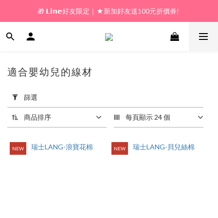
🎁 𝗟𝗶𝗻𝗲好友限定｜★新加好友送100元折價券! 
🎁 新好友購物金｜★加入新會員領券送100元!  
🎁 新好友購物金｜★加入新會員領券送100元!  
適合嬰幼兒的線材
28 件商品
套
用
篩選
篩
選
商品排序
每頁顯示 24 個
(0/20)
價格
NEW
NEW
(NT$)
~