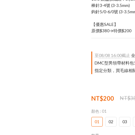
棒針3-4號 (3-3.5mm)
鉤針5/0-6/0號 (3-3.5m
【優惠SALE】
原價$380→特價$200
至
08/08 16:00
截止
全
DMC型男領帶材料包
指定分類，買毛線相關｜
NT$200
NT$3
顏色
: 01
01
02
03