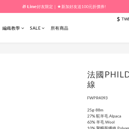
🎁 𝗟𝗶𝗻𝗲好友限定｜★新加好友送100元折價券! 
🎁 新好友購物金｜★加入新會員領券送100元!  
🎁 新好友購物金｜★加入新會員領券送100元!  
$
TW
編織教學
SALE
所有商品
法國PHIL
線
FWPR4093
25g-88m
27% 駝羊毛 Alpaca
63% 羊毛 Wool
10% 聚醯胺纖維 Polyam