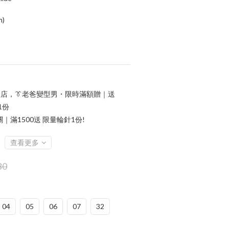
m)
店，👔老爸變型男・限時滿額贈｜送
1份
滿1500送 限量輪針1份!
查看更多
80
04
05
06
07
32