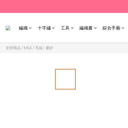
編織
十字繡
工具
編織書
綜合手藝
全部商品
/
SALE
/
毛線 / 夏紗