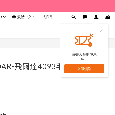
D
繁體中文
請登入領取優惠
券！
DAR-飛爾達4093毛
立即領取
ide