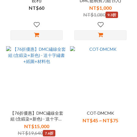
銳利)
DMC藍柄剪刀組 (5入)
NT$60
NT$1,000
NT$1,080
9.3折
【76折優惠】DMC繡線全套
COT-DMCMK
組 (含緞染+新色) - 送十字繡
NT$45 ~ NT$75
書+紙圖+材料包
NT$15,000
NT$19,640
7.6折