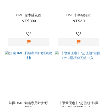
DMC-原木繡花圈
DMC十字繡鈍針
NT$300
NT$60
法國DMC-刺繡專用針(針頭
【限量優惠】*超值組*法國