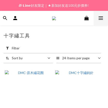
🎁 𝗟𝗶𝗻𝗲好友限定｜★新加好友送100元折價券! 
🎁 新好友購物金｜★加入新會員領券送100元!  
🎁 新好友購物金｜★加入新會員領券送100元!  
十字繡工具
25 products
Apply
Filter
Filter
(0/20)
Sort by
24 Items per page
Price
Range
(NT$)
~