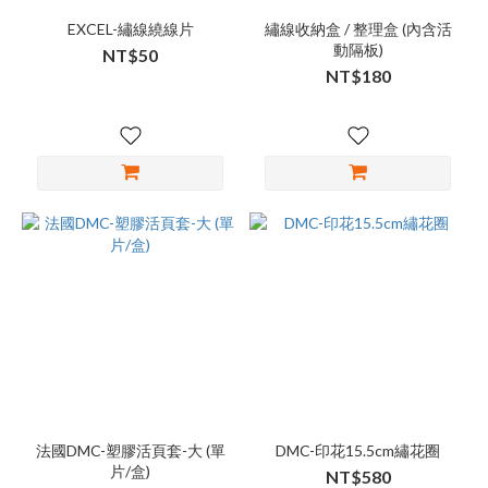
EXCEL-繡線繞線片
繡線收納盒 / 整理盒 (內含活
動隔板)
NT$50
NT$180
法國DMC-塑膠活頁套-大 (單
DMC-印花15.5cm繡花圈
片/盒)
NT$580