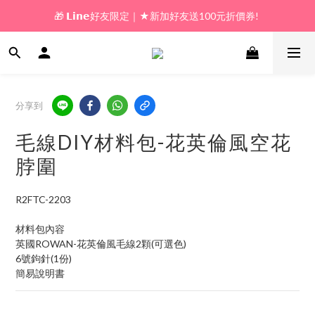
🎁 𝗟𝗶𝗻𝗲好友限定｜★新加好友送100元折價券! 
🎁 新好友購物金｜★加入新會員領券送100元!  
🎁 新好友購物金｜★加入新會員領券送100元!  
分享到
毛線DIY材料包-花英倫風空花
脖圍
R2FTC-2203
材料包內容
英國ROWAN-花英倫風毛線2顆(可選色)
6號鉤針(1份)
簡易說明書