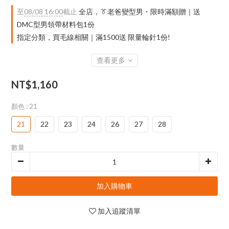
至
08/08 16:00
截止
全店，👔老爸變型男・限時滿額贈｜送
DMC型男領帶材料包1份
指定分類，買毛線相關｜滿1500送 限量輪針1份!
查看更多
NT$1,160
顏色
: 21
21
22
23
24
26
27
28
數量
加入購物車
加入追蹤清單