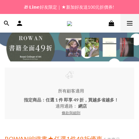
🎁 𝗟𝗶𝗻𝗲好友限定｜★新加好友送100元折價券! 
🎁 新好友購物金｜★加入新會員領券送100元!  
🎁 新好友購物金｜★加入新會員領券送100元!  
所有顧客適用
指定商品：任選 1 件 即享 49 折，買越多省越多！
適用通路：
網店
條款與細則
ROWAN編織書★任選1件49折優惠