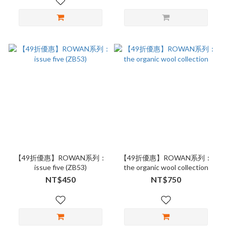
【49折優惠】ROWAN系列：
【49折優惠】ROWAN系列：
issue five (ZB53)
the organic wool collection
NT$450
NT$750