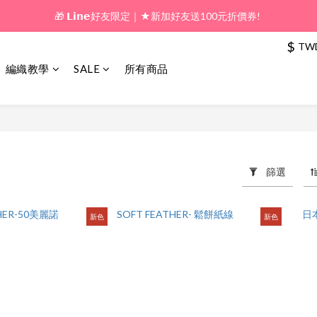
🎁 𝗟𝗶𝗻𝗲好友限定｜★新加好友送100元折價券! 
🎁 新好友購物金｜★加入新會員領券送100元!  
$
TW
🎁 新好友購物金｜★加入新會員領券送100元!  
編織教學
SALE
所有商品
篩選
新色
新色