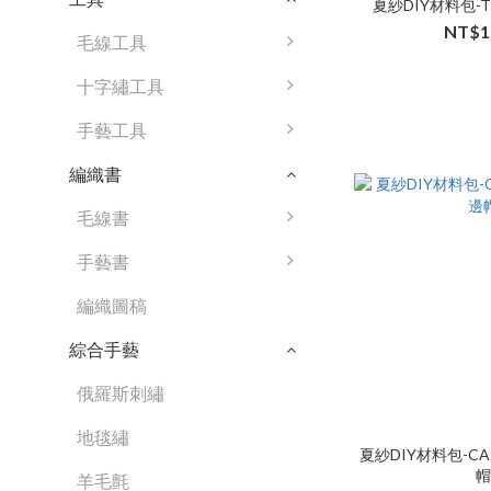
夏紗DIY材料包-
NT$1
毛線工具
十字繡工具
手藝工具
編織書
毛線書
手藝書
編織圖稿
綜合手藝
俄羅斯刺繡
地毯繡
夏紗DIY材料包-C
羊毛氈