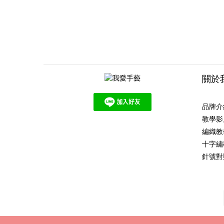
關於
品牌介
教學影
編織教
十字繡
針號對