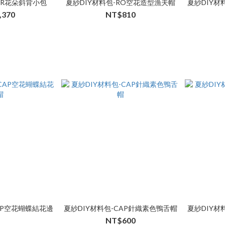
TR花朵斜背小包
夏紗DIY材料包-RO空花造型漁夫帽
夏紗DIY材
,370
NT$810
AP空花蝴蝶結花邊
夏紗DIY材料包-CAP針織素色鴨舌帽
夏紗DIY材
帽
NT$600