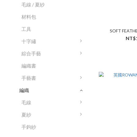
毛線 / 夏紗
材料包
工具
SOFT FEAT
NT$
十字繡
綜合手藝
編織書
手藝書
編織
毛線
夏紗
手鉤紗