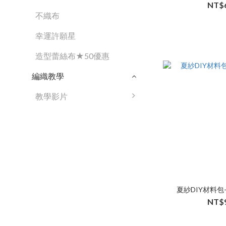
NT$
不織布
幸運許願星
造型蕾絲布★50優惠
編織教學
教學影片
夏紗DIY材料包
NT$