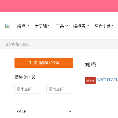
編織
十字繡
工具
編織書
綜合手藝
全部商品
/
編織
套用篩選
(0/20)
編織
875 件商品
價格 (NT$)
新上市
~
SALE