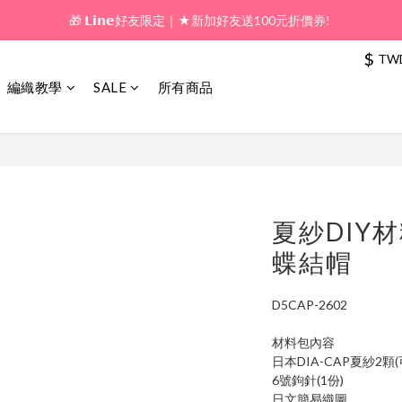
🎁 新好友購物金｜★加入新會員領券送100元!  
🎁 新好友購物金｜★加入新會員領券送100元!  
$
TW
編織教學
SALE
所有商品
夏紗DIY
蝶結帽
D5CAP-2602
材料包內容
日本DIA-CAP夏紗2顆
6號鉤針(1份)
日文簡易織圖