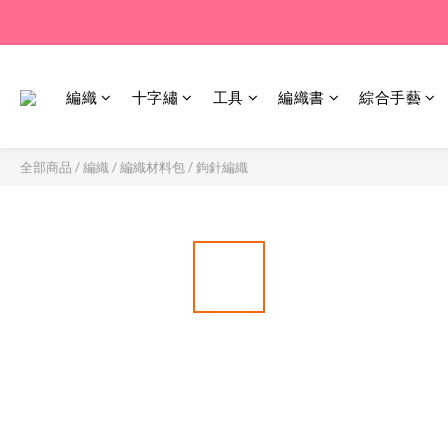
編織
十字繡
工具
編織書
綜合手藝
全部商品
/
編織
/
編織材料包
/
鉤針編織