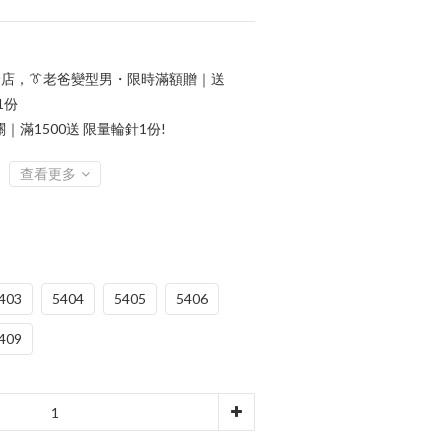
店，👔老爸變型男・限時滿額贈｜送
1份
滿1500送 限量輪針1份!
查看更多
403
5404
5405
5406
409