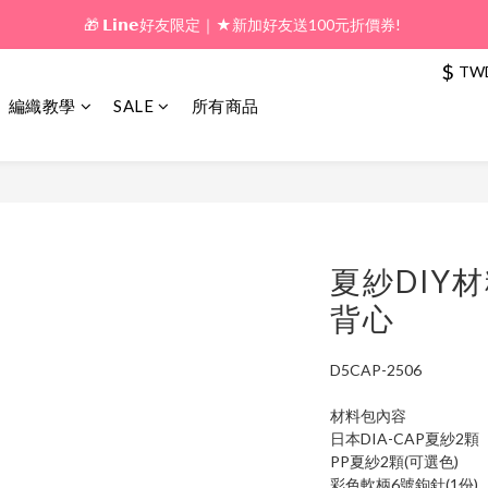
🎁 新好友購物金｜★加入新會員領券送100元!  
🎁 新好友購物金｜★加入新會員領券送100元!  
$
TW
編織教學
SALE
所有商品
夏紗DIY
背心
D5CAP-2506
材料包內容
日本DIA-CAP夏紗2顆
PP夏紗2顆(可選色)
彩色軟柄6號鉤針(1份)