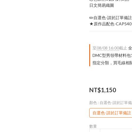
日文簡易織圖
✏️自選色-請於訂單備註
★原作品配色-CAP5401
至
08/08 16:00
截止
全
DMC型男領帶材料包
指定分類，買毛線相關｜
NT$1,150
顏色
: 自選色-請於訂單
自選色-請於訂單備註
數量