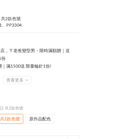
 共2款色號
、PP3304
店，👔老爸變型男・限時滿額贈｜送
1份
滿1500送 限量輪針1份!
查看更多
備註 共2款色號
 共2款色號
原作品配色