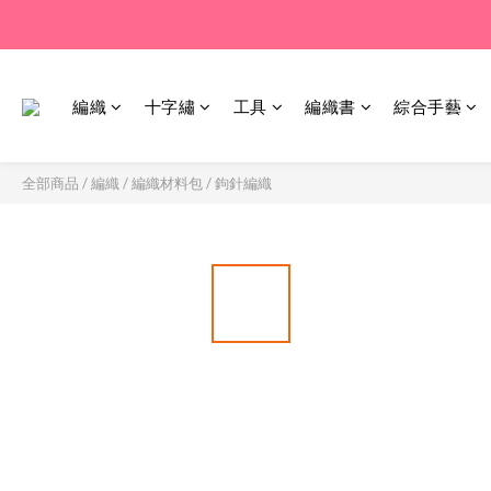
編織
十字繡
工具
編織書
綜合手藝
全部商品
/
編織
/
編織材料包
/
鉤針編織