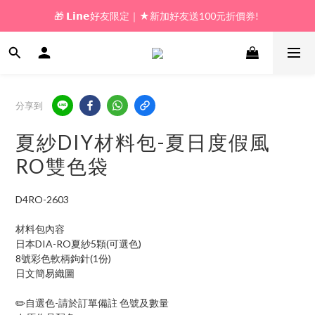
🎁 𝗟𝗶𝗻𝗲好友限定｜★新加好友送100元折價券! 
🎁 新好友購物金｜★加入新會員領券送100元!  
🎁 新好友購物金｜★加入新會員領券送100元!  
分享到
夏紗DIY材料包-夏日度假風
RO雙色袋
D4RO-2603
材料包內容
日本DIA-RO夏紗5顆(可選色)
8號彩色軟柄鉤針(1份)
日文簡易織圖
✏️自選色-請於訂單備註 色號及數量