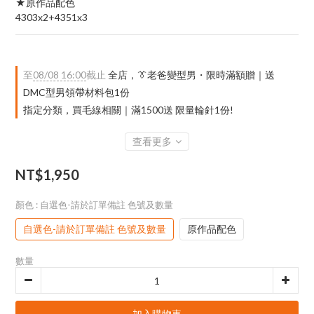
★原作品配色
4303x2+4351x3
至
08/08 16:00
截止
全店，👔老爸變型男・限時滿額贈｜送
DMC型男領帶材料包1份
指定分類，買毛線相關｜滿1500送 限量輪針1份!
查看更多
NT$1,950
顏色
: 自選色-請於訂單備註 色號及數量
自選色-請於訂單備註 色號及數量
原作品配色
數量
加入購物車