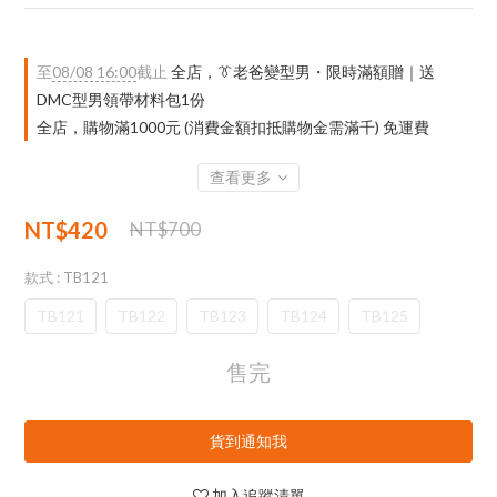
至
08/08 16:00
截止
全店，👔老爸變型男・限時滿額贈｜送
DMC型男領帶材料包1份
全店，購物滿1000元 (消費金額扣抵購物金需滿千) 免運費
查看更多
NT$420
NT$700
款式
: TB121
TB121
TB122
TB123
TB124
TB125
售完
貨到通知我
加入追蹤清單