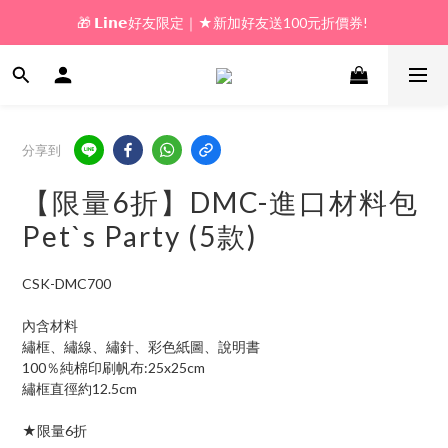
🎁 𝗟𝗶𝗻𝗲好友限定｜★新加好友送100元折價券! 
🎁 新好友購物金｜★加入新會員領券送100元!  
🎁 新好友購物金｜★加入新會員領券送100元!  
分享到
【限量6折】DMC-進口材料包
Pet`s Party (5款)
CSK-DMC700
內含材料
繡框、繡線、繡針、彩色紙圖、說明書
100％純棉印刷帆布:25x25cm
繡框直徑約12.5cm
★限量6折