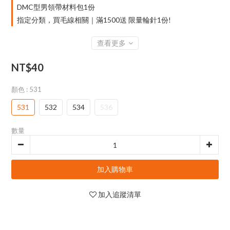
DMC型男領帶材料包1份
指定分類，買毛線相關｜滿1500送 限量輪針1份!
查看更多
NT$40
顏色
: 531
531
532
534
536
數量
加入購物車
加入追蹤清單