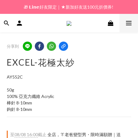
🎁 𝗟𝗶𝗻𝗲好友限定｜★新加好友送100元折價券! 
🎁 新好友購物金｜★加入新會員領券送100元!  
🎁 新好友購物金｜★加入新會員領券送100元!  
分享到
EXCEL-花極太紗
AY552C
50g
100% 亞克力纖維 Acrylic
棒針 8-10mm
鉤針 8-10mm
至
08/08 16:00
截止
全店，👔老爸變型男・限時滿額贈｜送