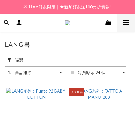
🎁 𝗟𝗶𝗻𝗲好友限定｜★新加好友送100元折價券! 
🎁 新好友購物金｜★加入新會員領券送100元!  
🎁 新好友購物金｜★加入新會員領券送100元!  
LANG書
16 件商品
套
用
篩選
篩
選
商品排序
每頁顯示 24 個
(0/20)
價格
預購商品
(NT$)
~