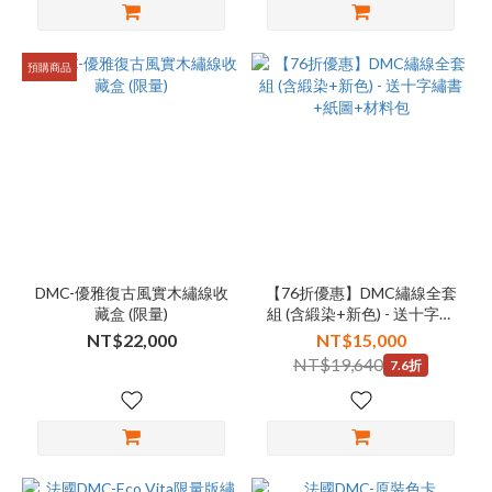
預購商品
DMC-優雅復古風實木繡線收
【76折優惠】DMC繡線全套
藏盒 (限量)
組 (含緞染+新色) - 送十字繡
書+紙圖+材料包
NT$22,000
NT$15,000
NT$19,640
7.6折