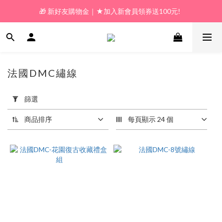
🎁 新好友購物金｜★加入新會員領券送100元!  
🎁 新好友購物金｜★加入新會員領券送100元!  
🎁 𝗟𝗶𝗻𝗲好友限定｜★新加好友送100元折價券! 
🎁 新好友購物金｜★加入新會員領券送100元!  
法國DMC繡線
23 件商品
套
用
篩選
篩
選
商品排序
每頁顯示 24 個
(0/20)
價格
(NT$)
~