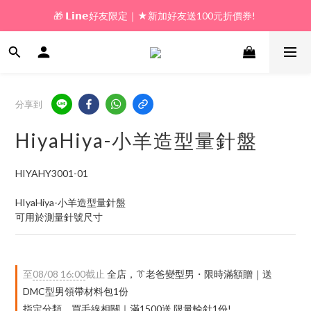
🎁 𝗟𝗶𝗻𝗲好友限定｜★新加好友送100元折價券! 
🎁 新好友購物金｜★加入新會員領券送100元!  
🎁 新好友購物金｜★加入新會員領券送100元!  
分享到
HiyaHiya-小羊造型量針盤
HIYAHY3001-01
HIyaHiya-小羊造型量針盤
可用於測量針號尺寸
至
08/08 16:00
截止
全店，👔老爸變型男・限時滿額贈｜送
DMC型男領帶材料包1份
指定分類，買毛線相關｜滿1500送 限量輪針1份!