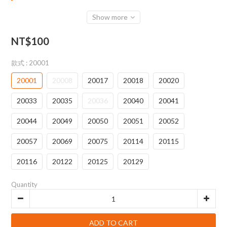
Show more
NT$100
款式
: 20001
20001
20008
20017
20018
20020
20033
20035
20036
20040
20041
20044
20049
20050
20051
20052
20057
20069
20075
20114
20115
20116
20122
20125
20129
Quantity
ADD TO CART