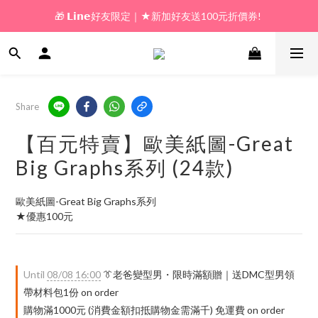
🎁 𝗟𝗶𝗻𝗲好友限定｜★新加好友送100元折價券! 
🎁 新好友購物金｜★加入新會員領券送100元!  
🎁 新好友購物金｜★加入新會員領券送100元!  
Share
【百元特賣】歐美紙圖-Great
Big Graphs系列 (24款)
歐美紙圖-Great Big Graphs系列
★優惠100元
Until
08/08 16:00
👔老爸變型男・限時滿額贈｜送DMC型男領
帶材料包1份 on order
購物滿1000元 (消費金額扣抵購物金需滿千) 免運費 on order