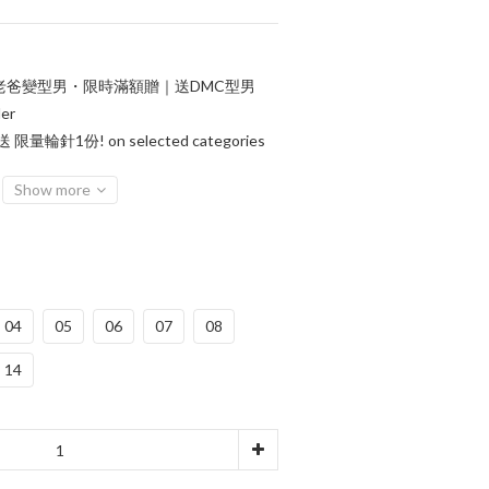
老爸變型男・限時滿額贈｜送DMC型男
er
輪針1份! on selected categories
Show more
04
05
06
07
08
14