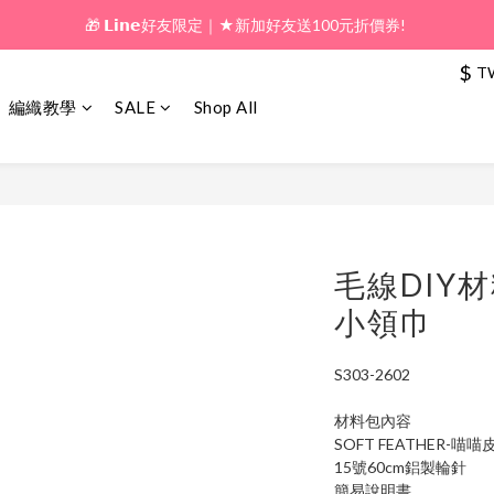
🎁 𝗟𝗶𝗻𝗲好友限定｜★新加好友送100元折價券! 
🎁 新好友購物金｜★加入新會員領券送100元!  
$
🎁 新好友購物金｜★加入新會員領券送100元!  
T
編織教學
SALE
Shop All
毛線DIY
小領巾
S303-2602
材料包內容
SOFT FEATHER-喵
15號60cm鋁製輪針
簡易說明書