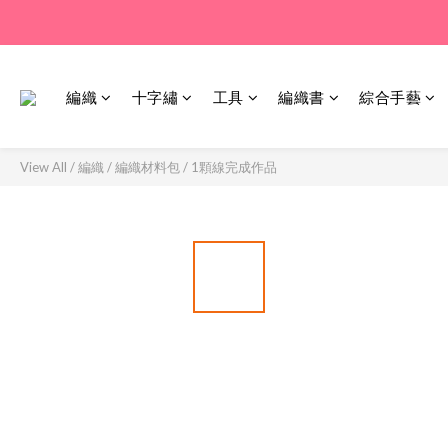
編織
十字繡
工具
編織書
綜合手藝
View All
/
編織
/
編織材料包
/
1顆線完成作品