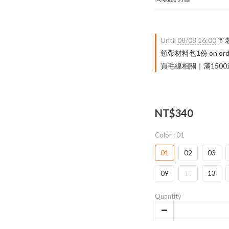
Until
08/08 16:00

領帶材料包1份 on ord
買毛線相關｜滿1500送 限量
NT$340
Color
: 01
01
02
03
09
10
13
Quantity