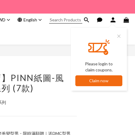
WD
English
Please login to
claim coupons.
】PINN紙圖-風
Claim now
 (7款)
系列
老爸變型男・限時滿額贈｜送DMC型男