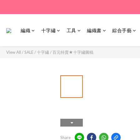
編織
十字繡
工具
編織書
綜合手藝
View All
/
SALE
/
十字繡
/
百元特賣★十字繡圖稿
Share