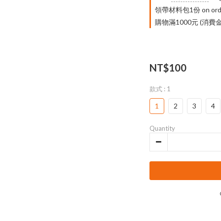
領帶材料包1份 on ord
購物滿1000元 (消費金
NT$100
款式
: 1
1
2
3
4
Quantity