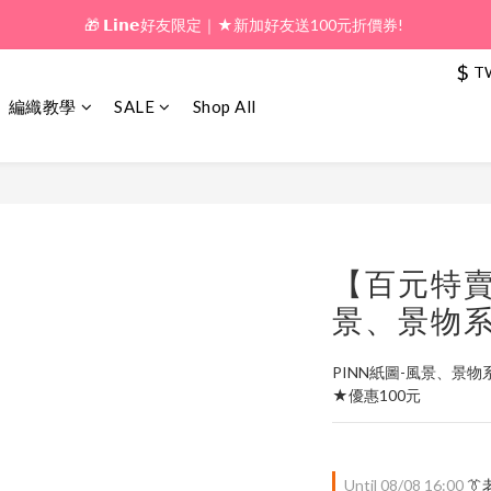
🎁 𝗟𝗶𝗻𝗲好友限定｜★新加好友送100元折價券! 
🎁 新好友購物金｜★加入新會員領券送100元!  
🎁 新好友購物金｜★加入新會員領券送100元!  
$
T
編織教學
SALE
Shop All
【百元特賣
景、景物系列
PINN紙圖-風景、景物
★優惠100元
Until
08/08 16:00
