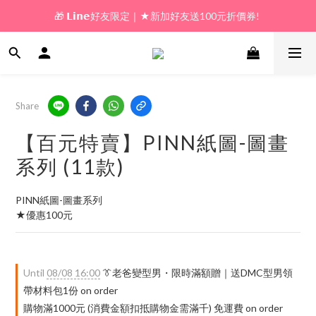
🎁 𝗟𝗶𝗻𝗲好友限定｜★新加好友送100元折價券! 
🎁 新好友購物金｜★加入新會員領券送100元!  
🎁 新好友購物金｜★加入新會員領券送100元!  
Share
【百元特賣】PINN紙圖-圖畫
系列 (11款)
PINN紙圖-圖畫系列
★優惠100元
Until
08/08 16:00
👔老爸變型男・限時滿額贈｜送DMC型男領
帶材料包1份 on order
購物滿1000元 (消費金額扣抵購物金需滿千) 免運費 on order