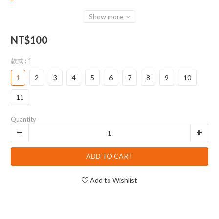
Show more
NT$100
款式
: 1
1
2
3
4
5
6
7
8
9
10
11
Quantity
ADD TO CART
Add to Wishlist