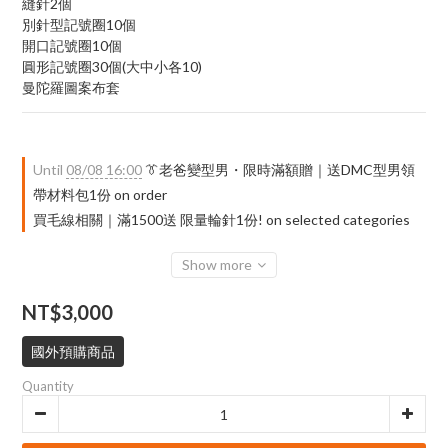
縫針2個
別針型記號圈10個
開口記號圈10個
圓形記號圈30個(大中小各10)
曼陀羅圖案布套
Until
08/08 16:00
👔老爸變型男・限時滿額贈｜送DMC型男領
帶材料包1份 on order
買毛線相關｜滿1500送 限量輪針1份! on selected categories
Show more
NT$3,000
國外預購商品
Quantity