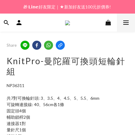
🎁 𝗟𝗶𝗻𝗲好友限定｜★新加好友送100元折價券! 
🎁 新好友購物金｜★加入新會員領券送100元!  
🎁 新好友購物金｜★加入新會員領券送100元!  
Share
KnitPro-曼陀羅可換頭短輪針
組
NP36311
共7對可換輪針頭: 3、3.5、4、4.5、5、5.5、6mm
可旋轉連接線: 40、56cm各1條
固定頭4個
輔助鎖桿2個
連接器1對
量針尺1個