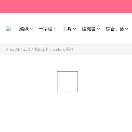
編織
十字繡
工具
編織書
綜合手藝
View All
/
工具
/
毛線工具
/
Knitpro系列