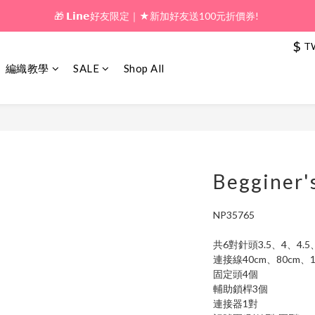
🎁 𝗟𝗶𝗻𝗲好友限定｜★新加好友送100元折價券! 
🎁 新好友購物金｜★加入新會員領券送100元!  
$
T
🎁 新好友購物金｜★加入新會員領券送100元!  
編織教學
SALE
Shop All
Begginer'
NP35765
共6對針頭3.5、4、4.5
連接線40cm、80cm、1
固定頭4個
輔助鎖桿3個
連接器1對