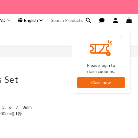
WD
English
Please login to
claim coupons.
s Set
Claim now
、5、6、7、8mm
00cm各1條