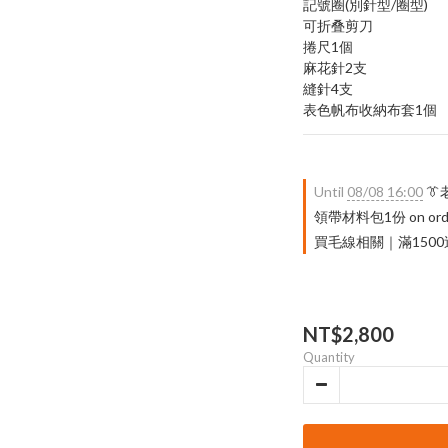
記號圈(別針型/圈型)
可折叠剪刀
捲尺1個
麻花針2支
縫針4支
表色帆布收納布套1個
Until
08/08 16:00

領帶材料包1份 on ord
買毛線相關｜滿1500送 限量
NT$2,800
Quantity