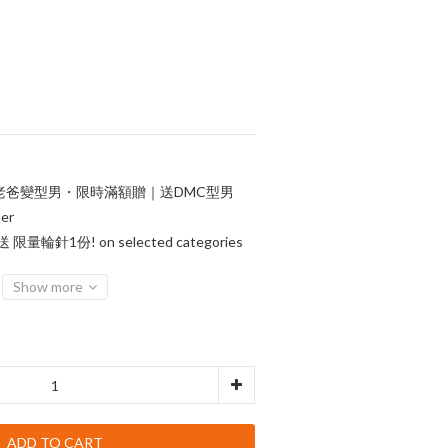
老爸變型男・限時滿額贈｜送DMC型男
er
輪針1份! on selected categories
Show more
ADD TO CART