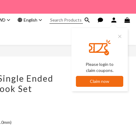
WD
English
Please login to
claim coupons.
Single Ended
Claim now
ook Set
, 8.0mm)