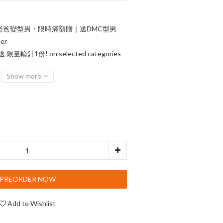
老爸變型男・限時滿額贈｜送DMC型男
er
輪針1份! on selected categories
Show more
PREORDER NOW
Add to Wishlist