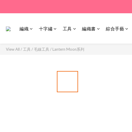
編織
十字繡
工具
編織書
綜合手藝
View All
/
工具
/
毛線工具
/
Lantern Moon系列