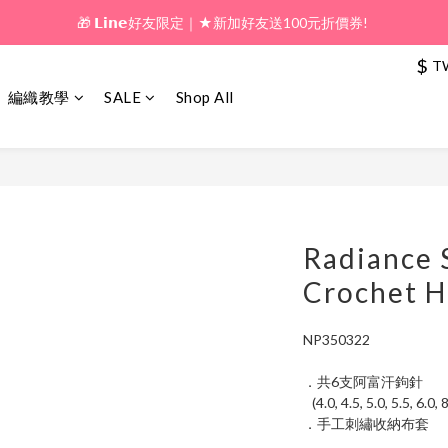
🎁 𝗟𝗶𝗻𝗲好友限定｜★新加好友送100元折價券! 
🎁 新好友購物金｜★加入新會員領券送100元!  
🎁 新好友購物金｜★加入新會員領券送100元!  
$
T
編織教學
SALE
Shop All
Radiance 
Crochet H
NP350322
．共6支阿富汗鉤針
   (4.0, 4.5, 5.0, 5.5, 6.0
．手工刺繡收納布套