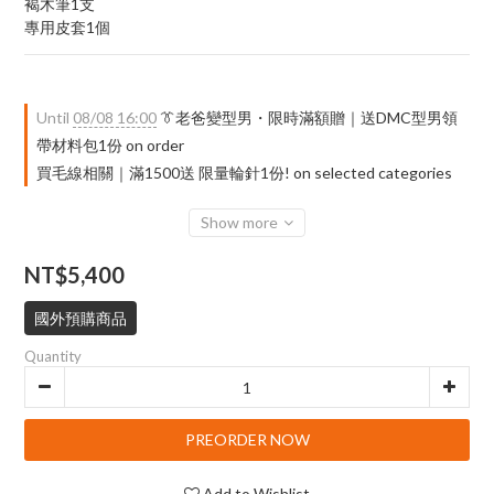
褐木筆1支
專用皮套1個
Until
08/08 16:00
👔老爸變型男・限時滿額贈｜送DMC型男領
帶材料包1份 on order
買毛線相關｜滿1500送 限量輪針1份! on selected categories
Show more
NT$5,400
國外預購商品
Quantity
PREORDER NOW
Add to Wishlist