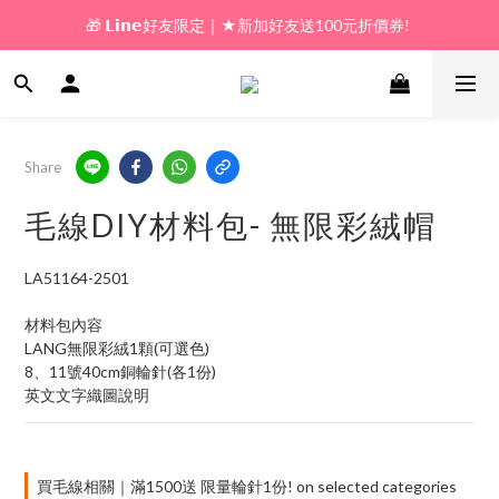
🎁 𝗟𝗶𝗻𝗲好友限定｜★新加好友送100元折價券! 
🎁 新好友購物金｜★加入新會員領券送100元!  
🎁 新好友購物金｜★加入新會員領券送100元!  
Share
毛線DIY材料包- 無限彩絨帽
LA51164-2501
材料包內容
LANG無限彩絨1顆(可選色)
8、11號40cm銅輪針(各1份)
英文文字織圖說明
買毛線相關｜滿1500送 限量輪針1份! on selected categories