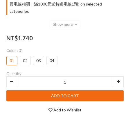
買毛線相關｜滿1000元送特選毛線1顆! on selected
categories
Show more
NT$1,740
Color
: 01
01
02
03
04
Quantity
ADD TO CART
Add to Wishlist