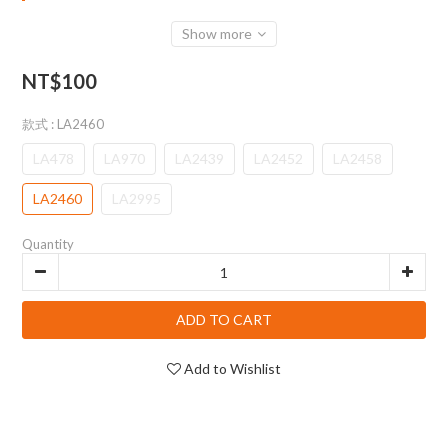
Show more
NT$100
款式
: LA2460
LA478
LA970
LA2439
LA2452
LA2458
LA2460
LA2995
Quantity
ADD TO CART
Add to Wishlist