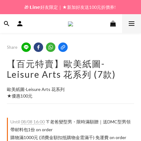
🎁 𝗟𝗶𝗻𝗲好友限定｜★新加好友送100元折價券! 
🎁 新好友購物金｜★加入新會員領券送100元!  
🎁 新好友購物金｜★加入新會員領券送100元!  
Share
【百元特賣】歐美紙圖-
Leisure Arts 花系列 (7款)
歐美紙圖-Leisure Arts 花系列
★優惠100元
Until
08/08 16:00
👔老爸變型男・限時滿額贈｜送DMC型男領
帶材料包1份 on order
購物滿1000元 (消費金額扣抵購物金需滿千) 免運費 on order