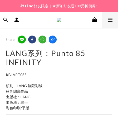
🎁 𝗟𝗶𝗻𝗲好友限定｜★新加好友送100元折價券! 
🎁 新好友購物金｜★加入新會員領券送100元!  
🎁 新好友購物金｜★加入新會員領券送100元!  
Share
LANG系列：Punto 85
INFINITY
KBLAPT085
類別：LANG 無限彩絨
秋冬編織作品
出版社：LANG
出版地：瑞士 
彩色印刷/平版