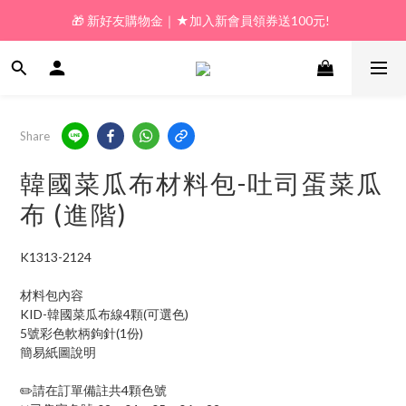
🎁 新好友購物金｜★加入新會員領券送100元!  
🎁 新好友購物金｜★加入新會員領券送100元!  
🎁 𝗟𝗶𝗻𝗲好友限定｜★新加好友送100元折價券! 
🎁 新好友購物金｜★加入新會員領券送100元!  
Share
韓國菜瓜布材料包-吐司蛋菜瓜
布 (進階)
K1313-2124
材料包內容
KID-韓國菜瓜布線4顆(可選色)
5號彩色軟柄鉤針(1份)
簡易紙圖說明
✏️請在訂單備註共4顆色號