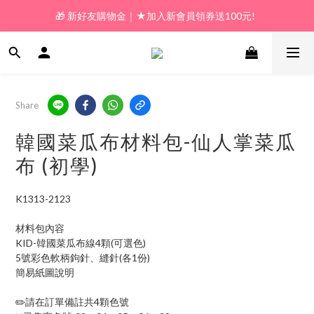
🎁 新好友購物金｜★加入新會員領券送100元!  
🎁 新好友購物金｜★加入新會員領券送100元!  
🎁 𝗟𝗶𝗻𝗲好友限定｜★新加好友送100元折價券! 
🎁 新好友購物金｜★加入新會員領券送100元!  
Share
韓國菜瓜布材料包-仙人掌菜瓜
布 (初學)
K1313-2123
材料包內容
KID-韓國菜瓜布線4顆(可選色)
5號彩色軟柄鉤針、縫針(各1份)
簡易紙圖說明
✏️請在訂單備註共4顆色號