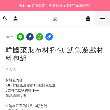
🎁 𝗟𝗶𝗻𝗲好友限定｜★新加好友送100元折價券! 
🎁 新好友購物金｜★加入新會員領券送100元!  
🎁 新好友購物金｜★加入新會員領券送100元!  
Share
韓國菜瓜布材料包-魷魚遊戲材
料包組
K1313
材料包內容
KID-韓國菜瓜布線10顆(顏色任選)
5號彩色軟柄鉤針(1份)
簡易紙圖說明
✏️請在訂單備註共10顆色號