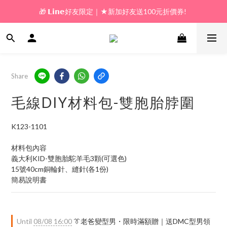
🎁 𝗟𝗶𝗻𝗲好友限定｜★新加好友送100元折價券! 
🎁 新好友購物金｜★加入新會員領券送100元!  
🎁 新好友購物金｜★加入新會員領券送100元!  
Share
毛線DIY材料包-雙胞胎脖圍
K123-1101
材料包內容
義大利KID-雙胞胎駝羊毛3顆(可選色)
15號40cm銅輪針、縫針(各1份)
簡易說明書
Until
08/08 16:00
👔老爸變型男・限時滿額贈｜送DMC型男領