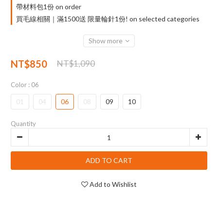
帶材料包1份 on order
買毛線相關｜滿1500送 限量輪針1份! on selected categories
Show more
NT$850
NT$1,090
Color
: 06
01
04
06
08
09
10
Quantity
ADD TO CART
Add to Wishlist