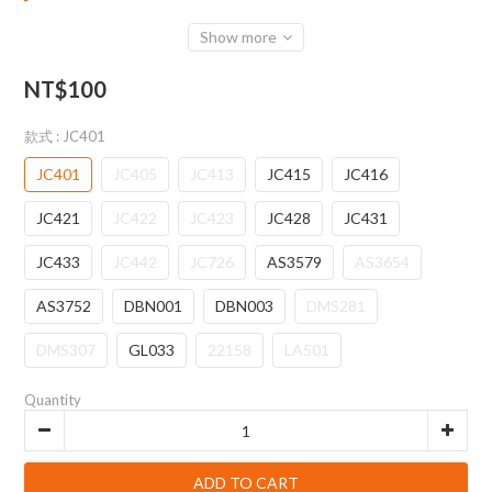
Show more
NT$100
款式
: JC401
JC401
JC405
JC413
JC415
JC416
JC421
JC422
JC423
JC428
JC431
JC433
JC442
JC726
AS3579
AS3654
AS3752
DBN001
DBN003
DMS281
DMS307
GL033
22158
LA501
Quantity
ADD TO CART