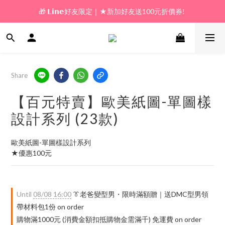
🎁 𝗟𝗶𝗻𝗲好友限定｜★新加好友送100元折價券! 
🎁 新好友購物金｜★加入新會員領券送100元!  
🎁 新好友購物金｜★加入新會員領券送100元!  
Share
【百元特賣】歐美紙圖-單圖樣
設計系列 (23款)
歐美紙圖-單圖樣設計系列
★優惠100元
Until
08/08 16:00
👔老爸變型男・限時滿額贈｜送DMC型男領
帶材料包1份 on order
購物滿1000元 (消費金額扣抵購物金需滿千) 免運費 on order