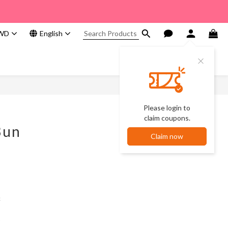
WD
English
Please login to
claim coupons.
Bun
Claim now
c
)