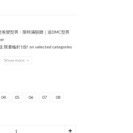
老爸變型男・限時滿額贈｜送DMC型男
er
輪針1份! on selected categories
Show more
04
05
06
07
08