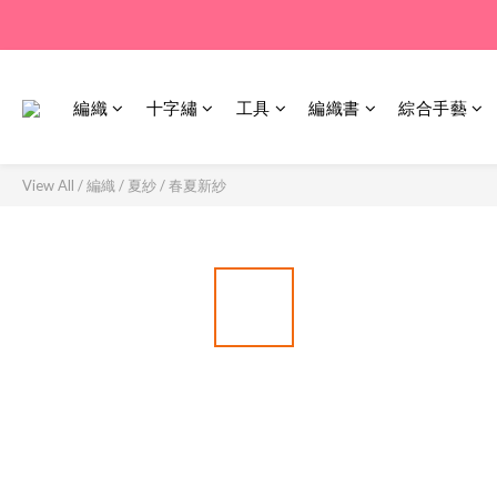
編織
十字繡
工具
編織書
綜合手藝
View All
/
編織
/
夏紗
/
春夏新紗