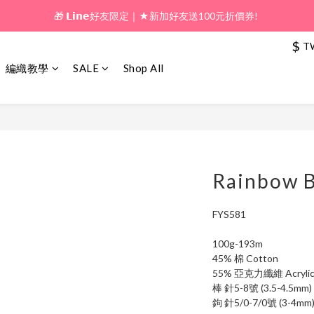
🎁 𝗟𝗶𝗻𝗲好友限定｜★新加好友送100元折價券! 
🎁 新好友購物金｜★加入新會員領券送100元!  
$
T
🎁 新好友購物金｜★加入新會員領券送100元!  
編織教學
SALE
Shop All
Rainbow 
FYS581
100g-193m
45% 棉 Cotton
55% 亞克力纖維 Acryli
棒 針5-8號 (3.5-4.5mm)
鉤 針5/0-7/0號 (3-4mm