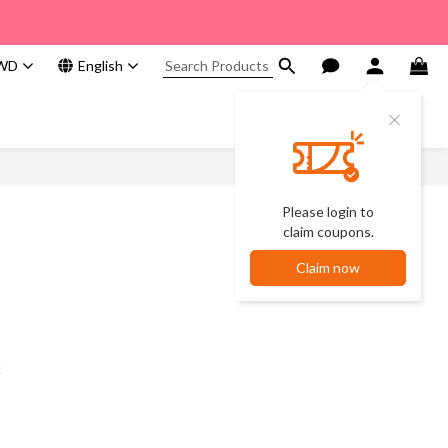
WD
English
Please login to
claim coupons.
Claim now
c