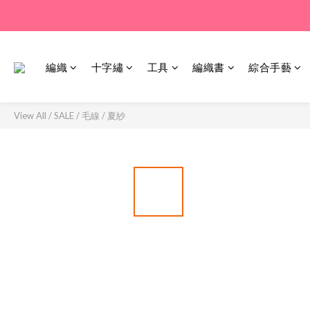
編織
十字繡
工具
編織書
綜合手藝
View All
/
SALE
/
毛線 / 夏紗