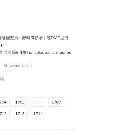
老爸變型男・限時滿額贈｜送DMC型男
er
輪針1份! on selected categories
Show more
20
704
1705
1706
1709
712
1713
1714