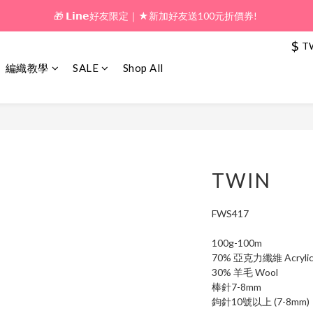
🎁 𝗟𝗶𝗻𝗲好友限定｜★新加好友送100元折價券! 
🎁 新好友購物金｜★加入新會員領券送100元!  
🎁 新好友購物金｜★加入新會員領券送100元!  
$
T
編織教學
SALE
Shop All
TWIN
FWS417
100g-100m
70% 亞克力纖維 Acryli
30% 羊毛 Wool
棒針7-8mm
鉤針10號以上 (7-8mm)