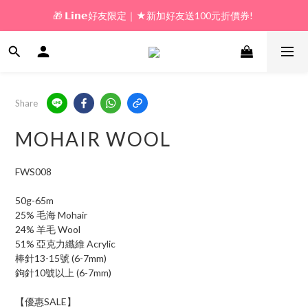
🎁 𝗟𝗶𝗻𝗲好友限定｜★新加好友送100元折價券! 
🎁 新好友購物金｜★加入新會員領券送100元!  
🎁 新好友購物金｜★加入新會員領券送100元!  
Share
MOHAIR WOOL
FWS008
50g-65m
25% 毛海 Mohair 
24% 羊毛 Wool
51% 亞克力纖維 Acrylic
棒針13-15號 (6-7mm)
鉤針10號以上 (6-7mm)
【優惠SALE】