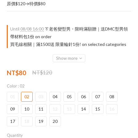
原價$120→特價$80
Until
08/08 16:00
👔老爸變型男・限時滿額贈｜送DMC型男領
帶材料包1份 on order
買毛線相關｜滿1500送 限量輪針1份! on selected categories
Show more
NT$80
NT$120
Color
: 02
01
02
03
04
05
06
07
08
09
10
11
12
13
14
15
16
17
18
19
20
Quantity