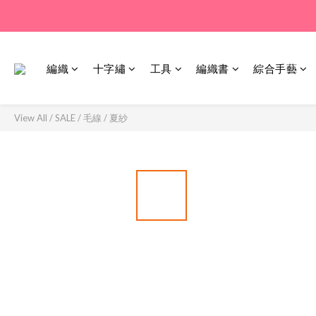
編織
十字繡
工具
編織書
綜合手藝
View All
/
SALE
/
毛線 / 夏紗