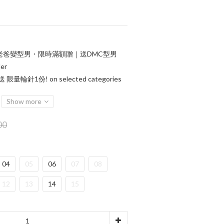
老爸變型男・限時滿額贈｜送DMC型男
er
輪針1份! on selected categories
Show more
00
04
05
06
07
08
12
13
14
15