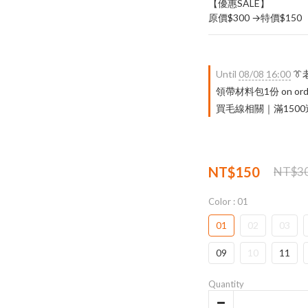
【優惠SALE】
原價$300 →特價$150
Until
08/08 16:00

領帶材料包1份 on ord
買毛線相關｜滿1500送 限量
NT$150
NT$3
Color
: 01
01
02
03
09
10
11
Quantity