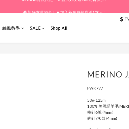
🎁 新好友購物金｜★加入新會員領券送100元!  
🎁 新好友購物金｜★加入新會員領券送100元!  
$
T
🎁 𝗟𝗶𝗻𝗲好友限定｜★新加好友送100元折價券! 
編織教學
SALE
Shop All
🎁 新好友購物金｜★加入新會員領券送100元!  
MERINO 
FWK797
50g-125m
100% 美麗諾羊毛 MER
棒針6號 (4mm)
鉤針7/0號 (4mm)