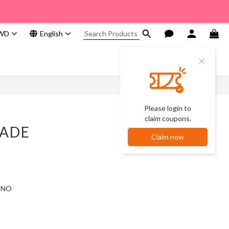
WD
English
Please login to
claim coupons.
JADE
Claim now
INO