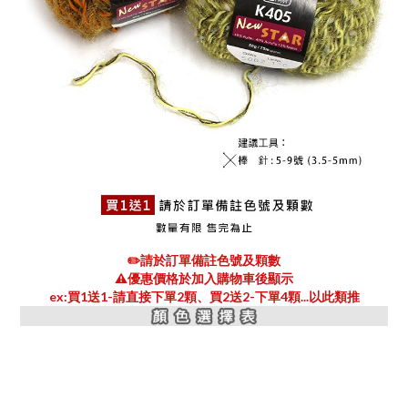
✏️請於訂單備註色號及顆數
⚠️優惠價格於加入購物車後顯示
ex:買1送1-請直接下單2顆、買2送2-下單4顆...以此類推