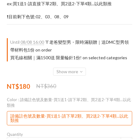
ex:買1送1-請直接下單2顆、買2送2-下單4顆...以此類推
❗目前剩下色號:02、03、08、09
Until
08/08 16:00
👔老爸變型男・限時滿額贈｜送DMC型男領
帶材料包1份 on order
買毛線相關｜滿1500送 限量輪針1份! on selected categories
Show more
NT$180
NT$360
Color
: 請備註色號及數量-買1送1-請下單2顆、買2送2-下單4顆...以此
類推
請備註色號及數量-買1送1-請下單2顆、買2送2-下單4顆...以此
類推
Quantity