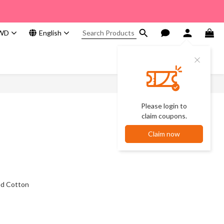
WD
English
Please login to
claim coupons.
Claim now
d Cotton