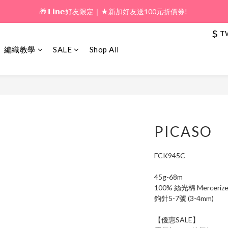
🎁 𝗟𝗶𝗻𝗲好友限定｜★新加好友送100元折價券! 
🎁 新好友購物金｜★加入新會員領券送100元!  
$
T
🎁 新好友購物金｜★加入新會員領券送100元!  
編織教學
SALE
Shop All
PICASO
FCK945C
45g-68m
100% 絲光棉 Mercerize
鉤針5-7號 (3-4mm)
【優惠SALE】