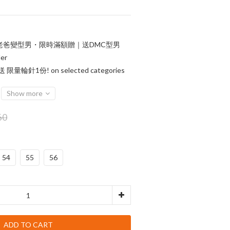
老爸變型男・限時滿額贈｜送DMC型男
er
輪針1份! on selected categories
Show more
60
54
55
56
ADD TO CART