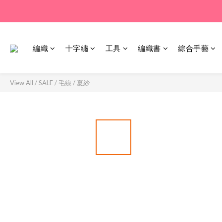
編織
十字繡
工具
編織書
綜合手藝
View All
/
SALE
/
毛線 / 夏紗