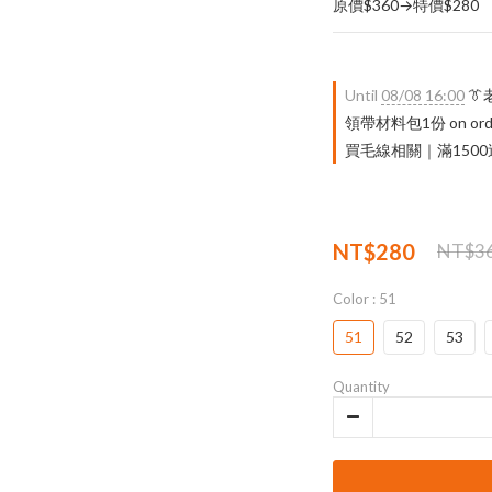
原價$360→特價$280
Until
08/08 16:00

領帶材料包1份 on ord
買毛線相關｜滿1500送 限量
NT$280
NT$3
Color
: 51
51
52
53
Quantity