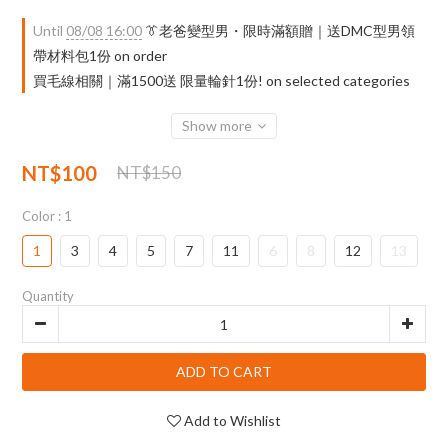
Until
08/08 16:00
👔老爸變型男・限時滿額贈｜送DMC型男領
帶材料包1份 on order
買毛線相關｜滿1500送 限量輪針1份! on selected categories
Show more
NT$100
NT$150
Color
: 1
1
3
4
5
7
11
6
8
12
13
Quantity
ADD TO CART
Add to Wishlist