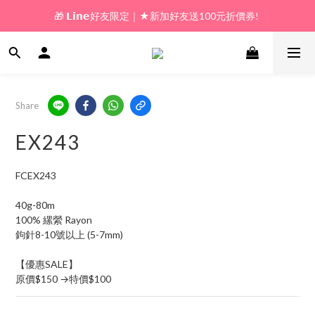
🎁 𝗟𝗶𝗻𝗲好友限定｜★新加好友送100元折價券! 
🎁 新好友購物金｜★加入新會員領券送100元!  
🎁 新好友購物金｜★加入新會員領券送100元!  
Share
EX243
FCEX243
40g-80m
100% 縲縈 Rayon
鉤針8-10號以上 (5-7mm)
【優惠SALE】
原價$150 →特價$100