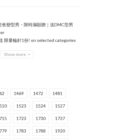
老爸變型男・限時滿額贈｜送DMC型男
er
輪針1份! on selected categories
Show more
62
1469
1472
1481
510
1523
1524
1527
715
1723
1730
1737
779
1783
1788
1920