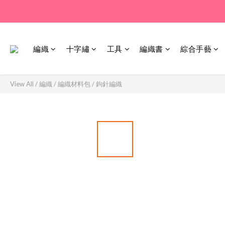
編織
十字繡
工具
編織書
綜合手藝
View All
/
編織
/
編織材料包
/
鉤針編織