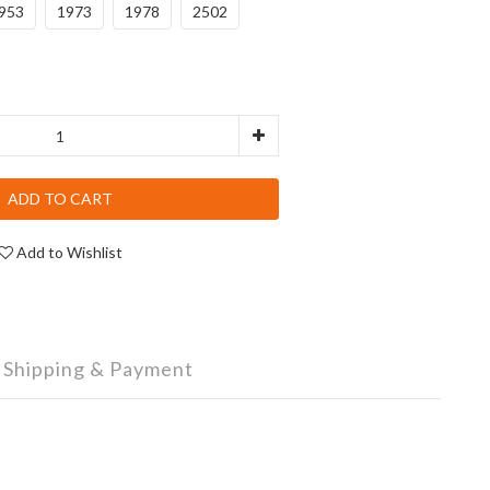
953
1973
1978
2502
ADD TO CART
Add to Wishlist
Shipping & Payment