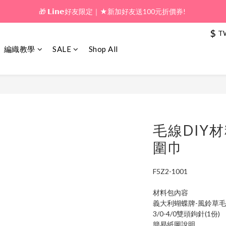
🎁 𝗟𝗶𝗻𝗲好友限定｜★新加好友送100元折價券! 
🎁 新好友購物金｜★加入新會員領券送100元!  
🎁 新好友購物金｜★加入新會員領券送100元!  
$
T
編織教學
SALE
Shop All
毛線DIY
圍巾
F5Z2-1001
材料包內容
義大利蝴蝶牌-風鈴草毛
3/0-4/0雙頭鉤針(1份)
簡易紙圖說明