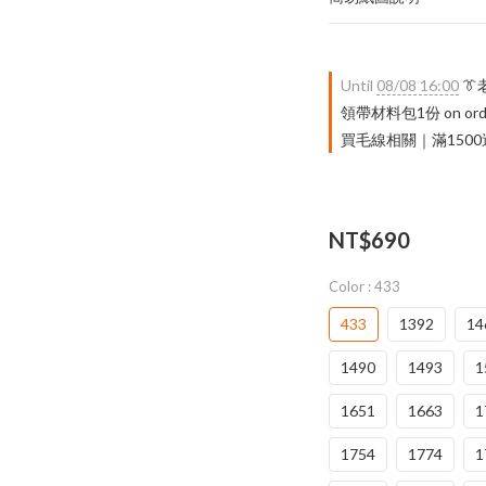
Until
08/08 16:00

領帶材料包1份 on ord
買毛線相關｜滿1500送 限量
NT$690
Color
: 433
433
1392
14
1490
1493
1
1651
1663
1
1754
1774
1