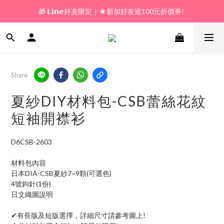
🎁 𝗟𝗶𝗻𝗲好友限定｜★新加好友送100元折價券! 
🎁 新好友購物金｜★加入新會員領券送100元!  
🎁 新好友購物金｜★加入新會員領券送100元!  
Share
夏紗DIY材料包-CSB蕾絲花紋
短袖開襟衫
D6CSB-2603
材料包內容
日本DIA-CSB夏紗7~9顆(可選色)
4號鉤針(1份)
日文織圖說明
✔有長版及短版選擇，詳細尺寸請參考圖上!