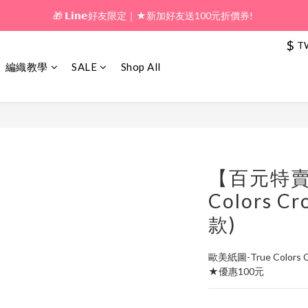
🎁 新好友購物金｜★加入新會員領券送100元!  
🎁 新好友購物金｜★加入新會員領券送100元!  
$
T
編織教學
SALE
Shop All
【百元特賣
Colors Cr
款)
歐美紙圖-True Colors C
★優惠100元