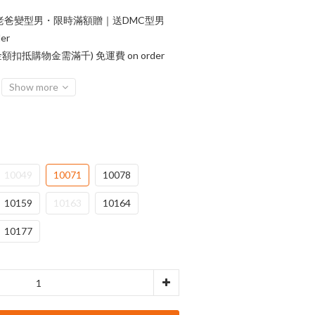
老爸變型男・限時滿額贈｜送DMC型男
er
額扣抵購物金需滿千) 免運費 on order
Show more
10049
10071
10078
10159
10163
10164
10177