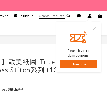
WD
English
Please login to
claim coupons.
】歐美紙圖-True
Claim now
oss Stitch系列 (13
ross Stitch系列