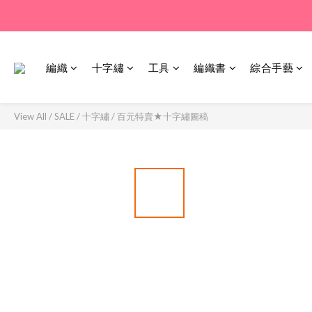
編織
十字繡
工具
編織書
綜合手藝
View All
/
SALE
/
十字繡
/
百元特賣★十字繡圖稿