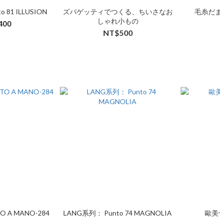
 81 ILLUSION
ズパゲッティでつくる、ちいさなお
毛糸だま 
しゃれ小もの
400
NT$500
 A MANO-284
LANG系列： Punto 74 MAGNOLIA
歐美