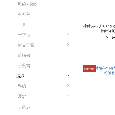
毛線 / 夏紗
材料包
工具
棒針あみ よくわか
棒針符
十字繡
NT$
綜合手藝
編織書
手藝書
熱銷預購
編織
毛線
夏紗
手鉤紗