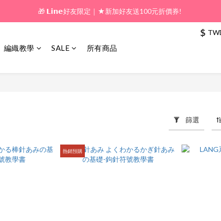
🎁 𝗟𝗶𝗻𝗲好友限定｜★新加好友送100元折價券! 
🎁 新好友購物金｜★加入新會員領券送100元!  
$
TW
🎁 新好友購物金｜★加入新會員領券送100元!  
編織教學
SALE
所有商品
篩選
商品
熱銷預購