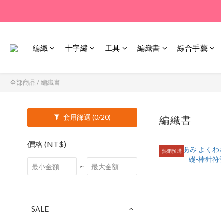
編織
十字繡
工具
編織書
綜合手藝
全部商品
/
編織書
套用篩選
(0/20)
編織書
56 件
價格 (NT$)
熱銷預購
~
SALE