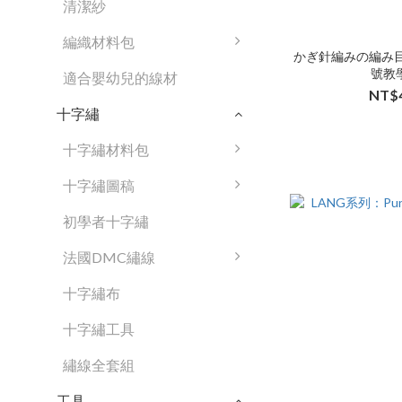
清潔紗
編織材料包
かぎ針編みの編み
號教
適合嬰幼兒的線材
NT$
十字繡
十字繡材料包
十字繡圖稿
初學者十字繡
法國DMC繡線
十字繡布
十字繡工具
繡線全套組
工具