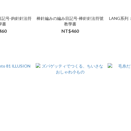
目記号-鉤針針法符
棒針編みの編み目記号-棒針針法符號
LANG系列：P
學書
教學書
460
NT$460