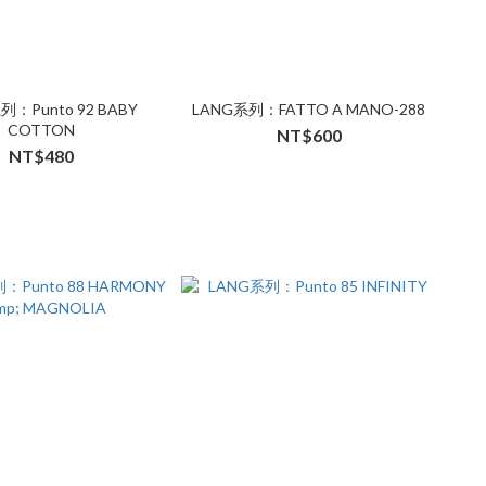
列：Punto 92 BABY
LANG系列：FATTO A MANO-288
COTTON
NT$600
NT$480