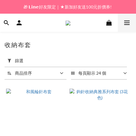
🎁 𝗟𝗶𝗻𝗲好友限定｜★新加好友送100元折價券! 
🎁 新好友購物金｜★加入新會員領券送100元!  
🎁 新好友購物金｜★加入新會員領券送100元!  
收納布套
2 件商品
套
用
篩選
篩
選
商品排序
每頁顯示 24 個
(0/20)
價格
(NT$)
~