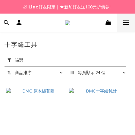
🎁 𝗟𝗶𝗻𝗲好友限定｜★新加好友送100元折價券! 
🎁 新好友購物金｜★加入新會員領券送100元!  
🎁 新好友購物金｜★加入新會員領券送100元!  
十字繡工具
25 件商品
套
用
篩選
篩
選
商品排序
每頁顯示 24 個
(0/20)
價格
(NT$)
~