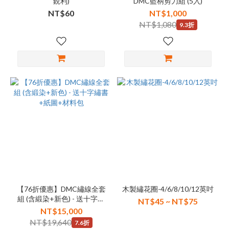
銳利)
DMC藍柄剪刀組 (5入)
NT$60
NT$1,000
NT$1,080
9.3折
【76折優惠】DMC繡線全套
木製繡花圈-4/6/8/10/12英吋
組 (含緞染+新色) - 送十字繡
NT$45 ~ NT$75
書+紙圖+材料包
NT$15,000
NT$19,640
7.6折