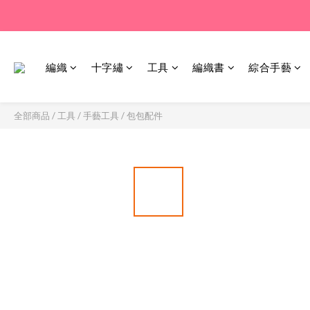
編織
十字繡
工具
編織書
綜合手藝
全部商品
/
工具
/
手藝工具
/
包包配件