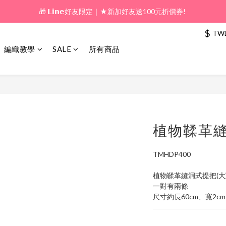
🎁 𝗟𝗶𝗻𝗲好友限定｜★新加好友送100元折價券! 
🎁 新好友購物金｜★加入新會員領券送100元!  
$
🎁 新好友購物金｜★加入新會員領券送100元!  
TW
編織教學
SALE
所有商品
植物鞣革縫
TMHDP400
植物鞣革縫洞式提把(大
一對有兩條
尺寸約長60cm、寬2cm