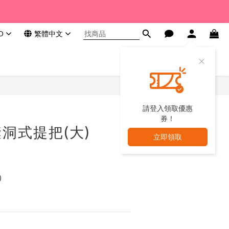
D
繁體中文
請登入領取優惠
券！
洞式提把(大)
立即領取
)