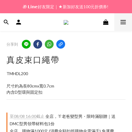
🎁 𝗟𝗶𝗻𝗲好友限定｜★新加好友送100元折價券! 
🎁 新好友購物金｜★加入新會員領券送100元!  
🎁 新好友購物金｜★加入新會員領券送100元!  
分享到
真皮束口繩帶
TMHDL200
尺寸約為長80cmx寬0.7cm
內含D型環與固定扣
至
08/08 16:00
截止
全店，👔老爸變型男・限時滿額贈｜送
DMC型男領帶材料包1份
全店，購物滿1000元 (消費金額扣抵購物金需滿千) 免運費