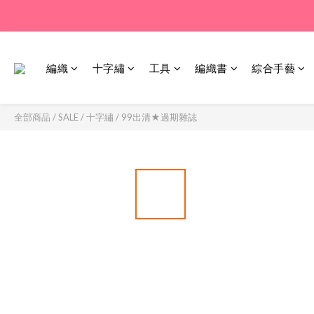
編織
十字繡
工具
編織書
綜合手藝
全部商品
/
SALE
/
十字繡
/
99出清★過期雜誌