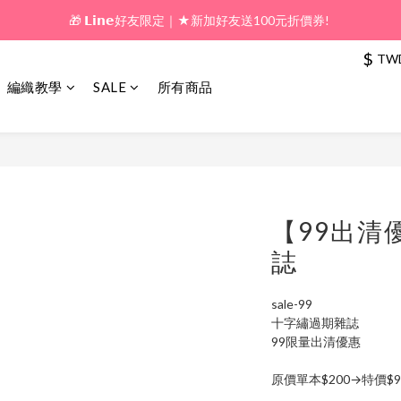
🎁 𝗟𝗶𝗻𝗲好友限定｜★新加好友送100元折價券! 
🎁 新好友購物金｜★加入新會員領券送100元!  
🎁 新好友購物金｜★加入新會員領券送100元!  
$
TW
編織教學
SALE
所有商品
【99出清
誌
sale-99
十字繡過期雜誌
99限量出清優惠 
原價單本$200→特價$9