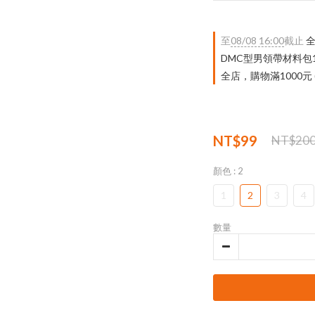
至
08/08 16:00
截止
全
DMC型男領帶材料包
全店，購物滿1000元
NT$99
NT$20
顏色
: 2
1
2
3
4
數量