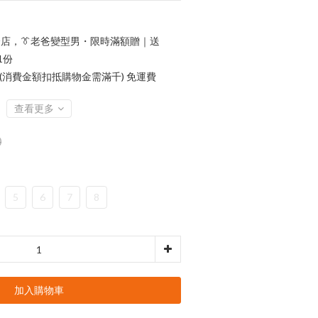
店，👔老爸變型男・限時滿額贈｜送
1份
 (消費金額扣抵購物金需滿千) 免運費
查看更多
0
5
6
7
8
加入購物車