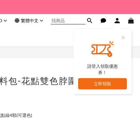
D
繁體中文
請登入領取優惠
券！
材料包-花點雙色脖圍
立即領取
情花點線4顆(可選色)