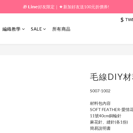
🎁 𝗟𝗶𝗻𝗲好友限定｜★新加好友送100元折價券! 
🎁 新好友購物金｜★加入新會員領券送100元!  
$
TW
🎁 新好友購物金｜★加入新會員領券送100元!  
編織教學
SALE
所有商品
毛線DIY
S007-1002
材料包內容
SOFT FEATHER-愛
11號40cm銅輪針
麻花針、縫針(各1份)
簡易說明書