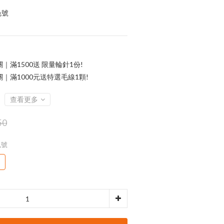
號 
滿1500送 限量輪針1份!
｜滿1000元送特選毛線1顆!
查看更多
50
色號