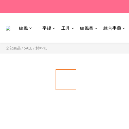
編織
十字繡
工具
編織書
綜合手藝
全部商品
/
SALE
/
材料包